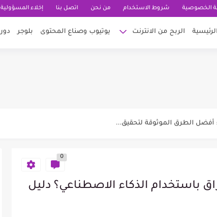
 الخصوصية
شروط الاستخدام
من نحن
اتصل بنا
إخلاء المسؤولية
لرئيسية
الربح من الانترنت
يوتيوب وصناع المحتوى
بلوجر
دور
 لتكبر وتنجح في قناتي في اليوتيوب
0
20: أكثر من 15...
حترافي يجذب العملاء ويزيد فرص...
ق باستخدام الذكاء الاصطناعي؟ دليل