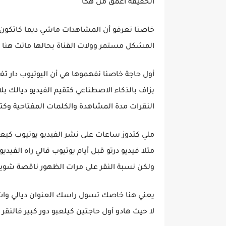
الحقيقة أعمق من هكا
خاصنا نعرفو أن المشاهدات ماشي ديما كاتكون م
المشكل مستمر وولات القناة بحالها ماتت ه
أول حاجة خاصنا نفهموها هي أن اليوتيوب دار تغي
بزاف بالذكاء الاصطناعي كتقيم الفيديو ديالك ب
النقرات مدة المشاهدة والكلمات المفتاحية وكتاخ
ملي كتدوز ساعات على نشر الفيديو يوتيوب كيعط
مثلا فيديو درتو قبل أيام يوتيوب قالي راه الفي
ولكن نسبة النقر على مرات الظهور ناقصة شوي
يعني هنا خاصك تسول راسك العنوان ديالي واش
لا حيث هادو أول حاجتين كيلعبو دور كبير فالنقر 