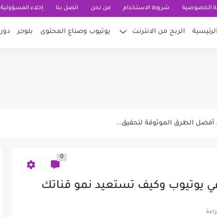
 الخصوصية
شروط الاستخدام
من نحن
اتصل بنا
إخلاء المسؤولية
لرئيسية
الربح من الانترنت
يوتيوب وصناع المحتوى
بلوجر
دور
 لتكبر وتنجح في قناتي في اليوتيوب
0
20: أكثر من 15...
حترافي يجذب العملاء ويزيد فرص...
 يوتيوب وكيف تستعيد نمو قناتك