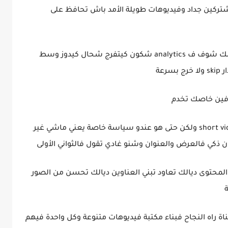
شتركين جداد وفيديوهات طويلة الأمد باش تحافظ على
وما تنساش دير تحليلات دقيقة للفيديوهات ديالك شوف ف analytics شكون كيتفرج شحال كيدوز وسط
عة
فين خاصك تخدم
وما تنساش أن اليوتيوب ولا كيشجع بزاف short videos ولكن حتى هو عندو سياسة خاصة يعني ماشي غير
 ذكي فالعرض والعنوان وشنو غادي تقول فالثواني الأولى
محتوى ديالك تعاود تبني العناوين ديالك تحسن من الصور
اة راه النجاح فبناء مكتبة فيديوهات متنوعة وكل واحدة فيهم