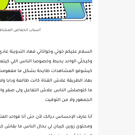
أسباب انخفاض المشاهد
السلام عليكم خوتي وخواتاتي فهاد التدوينة غاد
وكيخلّي الواحد يحبط وخصوصا الناس اللي كيتعب
كيشوفو المشاهدات طايحة بشكل ما مفهومش و
بهاذ الطريقة علاش القناة كانت طالعة ودابا و
ما كتوصلش الناس علاش التفاعل ولى صفر واش ا
الجمهور ولا من التوقيت
أنا عارف الإحساس ديالك لأن حتى أنا فواحد ال
ومحتوى زوين كيبان لي بحال الناس ما بقاش كي