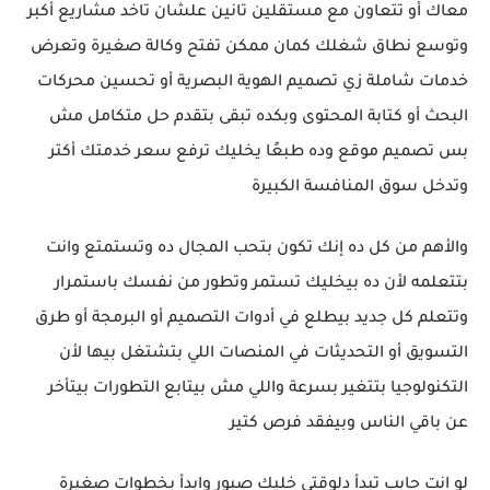
معاك أو تتعاون مع مستقلين تانين علشان تاخد مشاريع أكبر
وتوسع نطاق شغلك كمان ممكن تفتح وكالة صغيرة وتعرض
خدمات شاملة زي تصميم الهوية البصرية أو تحسين محركات
البحث أو كتابة المحتوى وبكده تبقى بتقدم حل متكامل مش
بس تصميم موقع وده طبعًا يخليك ترفع سعر خدمتك أكتر
وتدخل سوق المنافسة الكبيرة
والأهم من كل ده إنك تكون بتحب المجال ده وتستمتع وانت
بتتعلمه لأن ده بيخليك تستمر وتطور من نفسك باستمرار
وتتعلم كل جديد بيطلع في أدوات التصميم أو البرمجة أو طرق
التسويق أو التحديثات في المنصات اللي بتشتغل بيها لأن
التكنولوجيا بتتغير بسرعة واللي مش بيتابع التطورات بيتأخر
عن باقي الناس وبيفقد فرص كتير
لو انت حابب تبدأ دلوقتي خليك صبور وابدأ بخطوات صغيرة