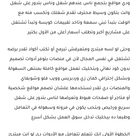
ودي مواقع بتجمع ناس عندهم شغل وناس بتدور على شغل
وانت بتكون وسيط محترف تقدم شغلك وتكسب منه مع
الوقت بتبدأ تبني سمعة وتاخد تقييمات كويسة وتبدأ تشتغل
على مشاريع أكبر وتطلب أسعار أعلى من الأول بكتير
وحتى لو لسه مبتدئ ومتعرفش تبرمج أو تكتب أكواد تقدر برضه
تشتغل في نفس المجال لأن في منصات بتوفر أدوات تصميم
بدون كود نهائي وبتخليك تعمل مواقع كاملة بمنتهى السهولة
وبشكل إحترافي كمان زي وردبريس وويب فلو وشوبفاي
والمنصات دي تقدر تستخدمها علشان تصمم مواقع شخصية
أو متاجر أو صفحات هبوط وتعرضها لناس بتدور على شغل
سريع ورخيص وبتحب يكون في مرونه وسهوله في التعامل
وطبعا ده بيخليك تدخل سوق العمل بشكل أسرع
الخطوة الأولى إنك تتعلم تتعامل مع الأدوات دي لو انت مبتدئ