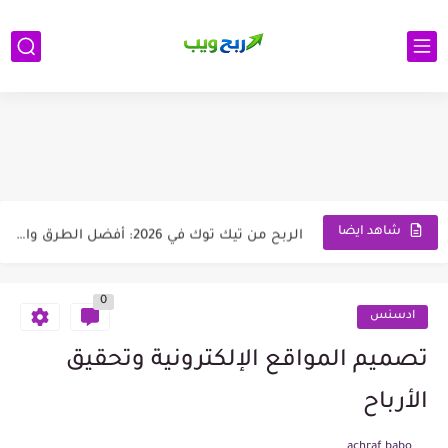
google-site-verification: googlea509b5e9cb38e704.html
ب
الرئيسية
الربح من الانترنت
ادسنس
اتصل بنا
أسرار النجاح: دليلك الشامل لتكبر وتنجح في قناتي في اليوتيوب
الربح من الألعاب في 2026: أفضل الطرق الموثوقة لتحقيق...
الربح من تيك توك في 2026: أفضل الطرق والشروط وكيفية...
شاهد ايضا
الربح من الصور في 2026 الدليل الشامل من الألف...
0
أفضل مواقع العمل الحر للمبتدئين في 2026: أكثر من 15...
ادسنس
كيفية إنشاء معرض أعمال احترافي يجذب العملاء ويزيد فرص...
تصميم المواقع الإلكترونية وتحقيق
طرق الربح من الإنترنت 2026: أفضل 10 طرق مضمونة...
الأرباح
كيف تحمي حساباتك من الاختراق باستخدام الذكاء الاصطناعي؟ دليل شامل...
achraf babo