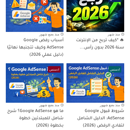
منذ شهر
منذ بضع شهور
🔥 *كيف تربح من الإنترنت
أسباب رفض Google
سنة 2026 بدون رأس...
AdSense وكيف تتجنبها نهائيًا
(دليل عملي 2026)
ادسنس
ادسنس
منذ بضع شهور
منذ بضع شهور
شروط قبول Google
ما هو Google AdSense؟ شرح
AdSense: الدليل الشامل
شامل للمبتدئين خطوة
لتفادي الرفض (2026)
بخطوة (2026)