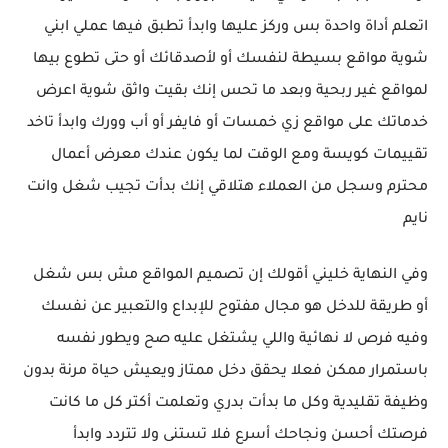
اتعلم أداة واحدة بس وركز عليها وابدأ تطبق فيها عملي ابني
شوية مواقع بسيطة لنفسك أو لأصدقائك أو حتى تطوع بيها
لمواقع غير ربحية وبعد ما تحس إنك بقيت واثق شوية اعرض
خدماتك على مواقع زي خمسات أو فايفر أو أب وورك وابدأ تاخد
تقييمات كويسة ومع الوقت لما يكون عندك معرض أعمال
محترم وسجل من العملاء هتلاقي إنك بدأت تجيب شغل وانت
نايم
وفي النهاية خليني أقولك إن تصميم المواقع مش بس شغل
أو طريقة للدخل هو مجال مفتوح للإبداع والتعبير عن نفسك
وفيه فرص لا نهائية واللي يشتغل عليه صح ويطور نفسه
باستمرار ممكن فعلا يحقق دخل ممتاز ويعيش حياة مرنة بدون
وظيفة تقليدية وكل ما بدأت بدري وتعلمت أكتر كل ما كانت
فرصتك أحسن ونجاحك أسرع فلا تستنى ولا تتردد وابدأ