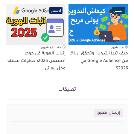
ادسنس
ادسنس
منذ شهر
منذ بضع شهور
كيف تبدأ التدوين وتحقق أرباحًا
إثبات الهوية في جوجل
من Google AdSense في
أدسنس 2026: خطوات سهلة
2026؟
وحل نهائي...
تعليقات
إرسال تعليق