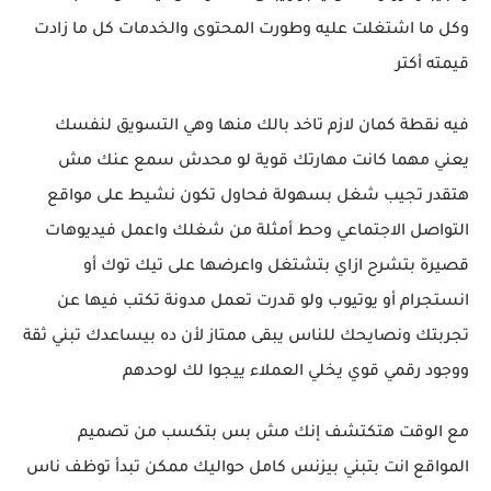
وكل ما اشتغلت عليه وطورت المحتوى والخدمات كل ما زادت
قيمته أكتر
فيه نقطة كمان لازم تاخد بالك منها وهي التسويق لنفسك
يعني مهما كانت مهارتك قوية لو محدش سمع عنك مش
هتقدر تجيب شغل بسهولة فحاول تكون نشيط على مواقع
التواصل الاجتماعي وحط أمثلة من شغلك واعمل فيديوهات
قصيرة بتشرح ازاي بتشتغل واعرضها على تيك توك أو
انستجرام أو يوتيوب ولو قدرت تعمل مدونة تكتب فيها عن
تجربتك ونصايحك للناس يبقى ممتاز لأن ده بيساعدك تبني ثقة
ووجود رقمي قوي يخلي العملاء ييجوا لك لوحدهم
مع الوقت هتكتشف إنك مش بس بتكسب من تصميم
المواقع انت بتبني بيزنس كامل حواليك ممكن تبدأ توظف ناس