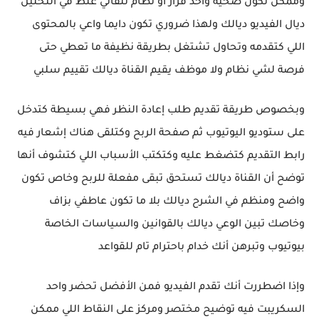
وممكن تكون ضحية واحد قرار أو نظام تلقائي غلط في التحليل
ديال الفيديو ديالك ولهذا ضروري تكون دايما واعي بالمحتوى
اللي كتقدمه وتحاول تشتغل بطريقة نظيفة ما تعطي حتى
فرصة لشي نظام ولا موظف يقيم القناة ديالك تقييم سلبي
وبخصوص طريقة تقديم طلب إعادة النظر فهي بسيطة كتدخل
على ستوديو اليوتيوب ثم صفحة الربح وكتلقى هناك إشعار فيه
رابط التقديم كتضغط عليه وكتكتب الأسباب اللي كتشوف أنها
توضح أن القناة ديالك تستحق تبقى مفعلة للربح وخاص تكون
واضح ومنظم في الشرح ديالك بلا ما تكون عاطفي بزاف
وخاصك تبين الوعي ديالك بالقوانين والسياسات الخاصة
بيوتيوب وتبرهن أنك خدام باحترام تام للقواعد
وإذا اضطررت أنك تقدم الفيديو فمن الأفضل تحضر واحد
السكريبت فيه توضيح مختصر ومركز على النقاط اللي ممكن