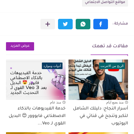
مواقع التواصل الاجتماعي
مقالات قد تهمك
عرض المزيد
الربح من الانترنت
أدوات وموارد
منذ بضع ايام
منذ عام
أسرار النجاح: دليلك الشامل
خدمة الفيديوهات بالذكاء
لتكبر وتنجح في قناتي في
الاصطناعي فابووور 😍 البديل
اليوتيوب
القوي لـ Veo...