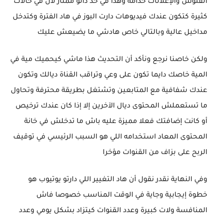
الفلوس والإعلانات خدامة وهذا في حد ذاتو ممتاز لأن في حالات
كثيرة كتكون عندك فيديوهات دارت البوز في هاد الفترة وكتدخل
مداخيل عالية وبالتالي خاص هادشي ما يضيعش عليك
ولكن خاصنا نرجع ونأكد أن التحديث هذا ماشي كيحميك مية في
المية خاصك دايما تكون على وعي وتراقب القناة ديالك وتكون
عندك شفافية مع المتابعين وتشتغل بطريقة محترفة وتحاول
ما تستعملش المحتوى ديال الآخرين إلا إذا كان عندك ترخيص
أو كانت إضافتك فعلا مميزة عليه باش ما تدخلش في خانة
المحتوى المعاد استخدامه اللي هو السبب الرئيسي في توقيف
الربح على بزاف من القنوات مؤخرا
وفي النهاية نقدر نقول أن هاد التغيير اللي دارتو يوتيوب هو
خطوة إيجابية وجاية في الوقت المناسب خصوصا فاش
المنافسة ولات كبيرة وعدد القنوات كيتزاد بشكل يومي وعدد