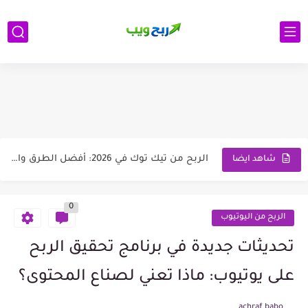
google-site-verification: googlea509b5e9cb38e704.html
ب
الرئيسية
الربح من الانترنت
ادسنس
اتصل بنا
أسرار النجاح: دليلك الشامل لتكبر وتنجح في قناتي في اليوتيوب
الربح من الألعاب في 2026: أفضل الطرق الموثوقة لتحقيق...
الربح من تيك توك في 2026: أفضل الطرق والشروط وكيفية...
شاهد ايضا
الربح من الصور في 2026 الدليل الشامل من الألف...
0
أفضل مواقع العمل الحر للمبتدئين في 2026: أكثر من 15...
الربح من اليوتيوب
كيفية إنشاء معرض أعمال احترافي يجذب العملاء ويزيد فرص...
تحديثات جديدة في برنامج تحقيق الربح
طرق الربح من الإنترنت 2026: أفضل 10 طرق مضمونة...
على يوتيوب: ماذا تعني لصناع المحتوى؟
كيف تحمي حساباتك من الاختراق باستخدام الذكاء الاصطناعي؟ دليل شامل...
achraf babo