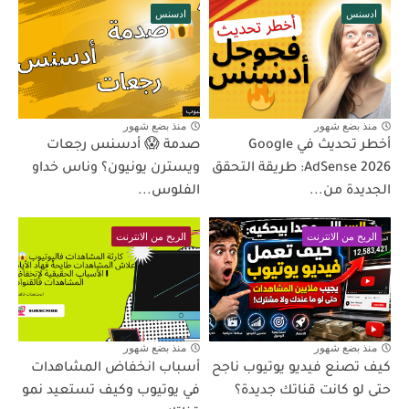
ادسنس
ادسنس
منذ بضع شهور
منذ بضع شهور
أخطر تحديث في Google
صدمة 😱 أدسنس رجعات
AdSense 2026: طريقة التحقق
ويسترن يونيون؟ وناس خداو
الجديدة من...
الفلوس...
الربح من الانترنت
الربح من الانترنت
منذ بضع شهور
منذ بضع شهور
كيف تصنع فيديو يوتيوب ناجح
أسباب انخفاض المشاهدات
حتى لو كانت قناتك جديدة؟
في يوتيوب وكيف تستعيد نمو