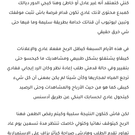
كنتي كتعتقد أنه غير عادل أو خاطئ وهنا كيجي الدور ديالك
كمبدع محتوى لأنك غادي تكون قدام فرصة باش تثبت موقفك
وتبين ليوتيوب أن قناتك خدامة بطريقة سليمة وما فيها حتى
شي خرق حقيقي
في هذه الأيام السبعة كيظل الربح مفعلا عادي والإعلانات
كيبقاو يشتغلو بشكل طبيعي ومشاهديك ما كيحسو حتى
بتغيير وفي حالة قدمتي طلب إعادة نظر وكان الرد إيجابي فغادي
ترجع المياه لمجاريها وكأن شيئا لم يكن بمعنى أن كل شيء
كيبقى كما هو من حيث الأرباح والمشاهدات وحتى الرصيد
كيتحول عادي لحسابك البنكي عن طريق أدسنس
لكن فاش كتكون النتيجة سلبية وكيتم رفض الطعن فهنا
الربح كيتوقف نهائيا وكتولي خاصك تنتظر مدة تسعين يوم عاد
تعاود تقدم الطلب وهادشي صراحة كيأثر بزاف على الاستمرارية