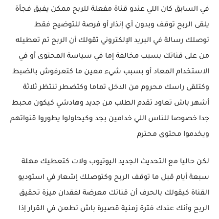
في السابق كان اللي عندو قناة مفعلة للربح ممكن يفيق فجأة
يلقى الربح توقف وبدون أي إنذار أو فرصة للتوضيح فقط
توصلك رسالة في البريد الإلكتروني تقولك أن الربح تم تعطيله
من على قناتك بسبب مخالفة إما في سياسة المحتوى أو في
الاستخدام المعاد أو بسبب شيء معين ما كتعرفوش بالضبط
وكتلقى راسك محروم من الدخل تماما وكتضطر تنتظر ثلاثة
أشهر باش تعاود تقدم الطلب من جديد وهادشي كيكون محبط
جدا خصوصا للناس اللي خدامين بجد وكيحاولوا يطوروا قنواتهم
ويخدموا محتوى محترم
لكن حاليا مع التحديث الجديد اليوتيوب ولات كتعطيك مهلة
سبعة أيام قبل ما توقف الربح وكتوصلك إشعار في استوديو
القناة كيقولك بالحرف أن قناتك معرضة لفقدان ميزة تحقيق
الربح وأنك عندك فترة زمنية قصيرة باش تطعن في القرار إذا